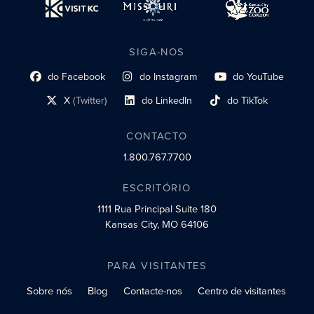
SIGA-NOS
do Facebook
do Instagram
do YouTube
Link do perfil social
Link do perfil social
Link do perfil social
X
(Twitter)
do LinkedIn
do TikTok
Link do perfil social
Link do perfil social
Link do perfil social
CONTACTO
1.800.767.7700
ESCRITÓRIO
1111 Rua Principal
Suite 180
Kansas City, MO 64106
PARA VISITANTES
Sobre nós
Blog
Contacte-nos
Centro de visitantes