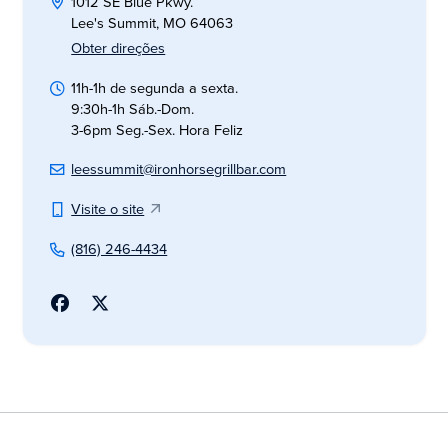
1012 SE Blue Pkwy.
Lee's Summit, MO 64063
Obter direções
11h-1h de segunda a sexta.
9:30h-1h Sáb.-Dom.
3-6pm Seg.-Sex. Hora Feliz
leessummit@ironhorsegrillbar.com
Visite o site
(816) 246-4434