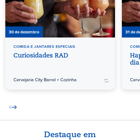
30 de dezembro
31 de 
COMIDA E JANTARES ESPECIAIS
COMI
Curiosidades RAD
Ha
dia
Cervejaria City Barrel + Cozinha
Cerv
Destaque em