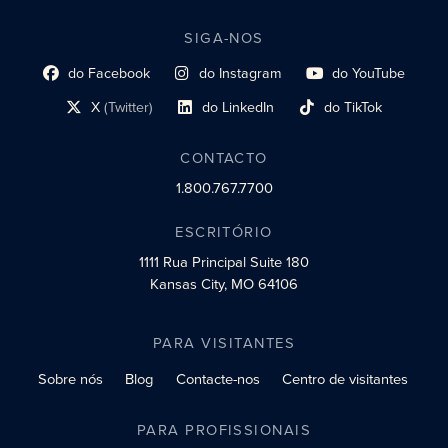
SIGA-NOS
do Facebook
do Instagram
do YouTube
Link do perfil social
Link do perfil social
Link do perfil social
X
(Twitter)
do LinkedIn
do TikTok
Link do perfil social
Link do perfil social
Link do perfil social
CONTACTO
1.800.767.7700
ESCRITÓRIO
1111 Rua Principal
Suite 180
Kansas City, MO 64106
PARA VISITANTES
Sobre nós
Blog
Contacte-nos
Centro de visitantes
PARA PROFISSIONAIS