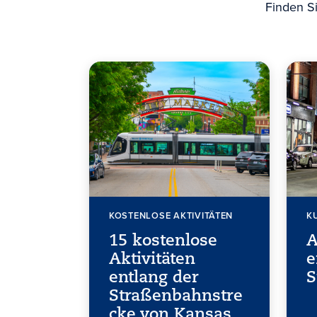
Finden Si
KOSTENLOSE AKTIVITÄTEN
K
15 kostenlose
A
Aktivitäten
e
entlang der
S
Straßenbahnstre
cke von Kansas