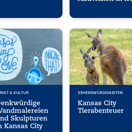
UNST & KULTUR
SEHENSWÜRDIGKEITEN
enkwürdige
Kansas City
andmalereien
Tierabenteuer
nd Skulpturen
n Kansas City