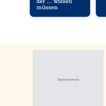
der … wissen
müssen