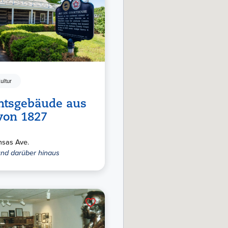
ultur
htsgebäude aus
von 1827
nsas Ave.
und darüber hinaus