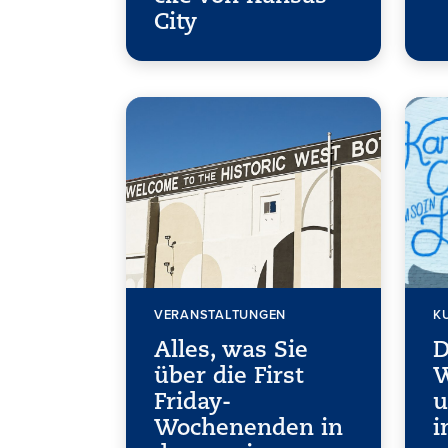
City
VERANSTALTUNGEN
K
Alles, was Sie
D
über die First
W
Friday-
u
Wochenenden in
i