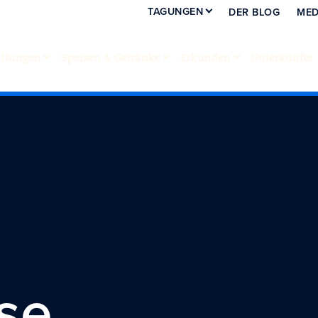
TAGUNGEN
DER BLOG
MED
altungen
Speisen & Getränke
Erkunden
Unterkünfte
se